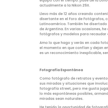
equipo con el tiempo: pasé de la D5100
actualmente a la Nikon Z6II.
Llevo más de 12 años creando conteni
disertante en el Foro de Fotógrafos,
Latinoamérica. También he disertado
de Argentina. En varias ocasiones, he
fotógrafos y modelos para recaudar a
Amo lo que hago y verás en cada foto
el momento en que confían y dejan en
es un reconocimiento inexplicable, sen
Fotografía Espontánea
Como fotógrafo de retratos y eventos
sus miradas y situaciones que involuc
fotografía street, pero me gusta juga
lo más espontáneas posibles, armand
miradas sean naturales.
He tenido la oportunidad de fotografia