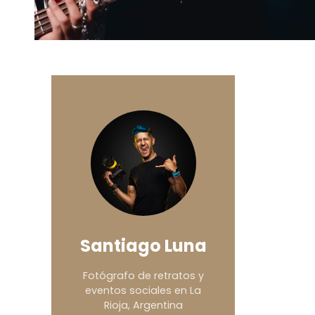
Santiago Luna
Fotógrafo de retratos y
eventos sociales en La
Rioja, Argentina