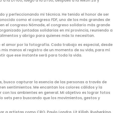
 a la D7100, luego a la D750, después a la Nikon Z6 y
do y perfeccionando mi técnica. He tenido el honor de ser
 conocido como el congreso FDF, uno de los más grandes de
 en el congreso Nómade, el congreso solidario más grande
 organizado juntadas solidarias en mi provincia, reuniendo a
limentos y abrigo para quienes más lo necesitan.
 el amor por la fotografía. Cada trabajo es especial, desde
 mis manos el registro de un momento de su vida, para mí
tir que ese instante será para toda la vida.
, busco capturar la esencia de las personas a través de
ren sentimientos. Me encantan los colores cálidos y la
r con los ambientes en general. Mi objetivo es lograr fotos
o sets pero buscando que los movimientos, gestos y
r a artistas como CRO, Paulo Londra, Lit Killah, Rusherking,