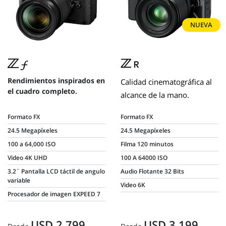
NUEVA
Rendimientos inspirados en
Calidad cinematográfica al
el cuadro completo.
alcance de la mano.
Formato FX
Formato FX
24.5 Megapíxeles
24.5 Megapíxeles
100 a 64,000 ISO
Filma 120 minutos
Video 4K UHD
100 A 64000 ISO
3.2¨ Pantalla LCD táctil de angulo
Audio Flotante 32 Bits
variable
Video 6K
Procesador de imagen EXPEED 7
USD 2.799
USD 3.199