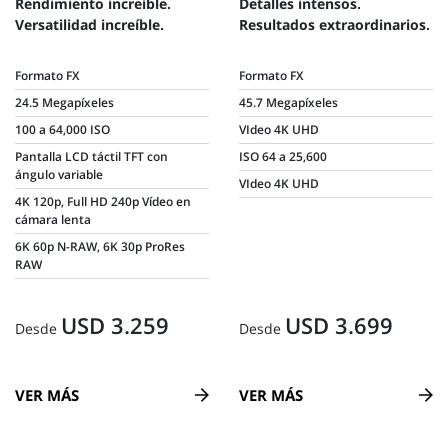
Rendimiento increíble.
Detalles intensos.
Versatilidad increíble.
Resultados extraordinarios.
Formato FX
Formato FX
24.5 Megapíxeles
45.7 Megapíxeles
100 a 64,000 ISO
VIdeo 4K UHD
Pantalla LCD táctil TFT con
ISO 64 a 25,600
ángulo variable
VIdeo 4K UHD
4K 120p, Full HD 240p Vídeo en
cámara lenta
6K 60p N-RAW, 6K 30p ProRes
RAW
USD 3.259
USD 3.699
Desde
Desde
VER MÁS
VER MÁS