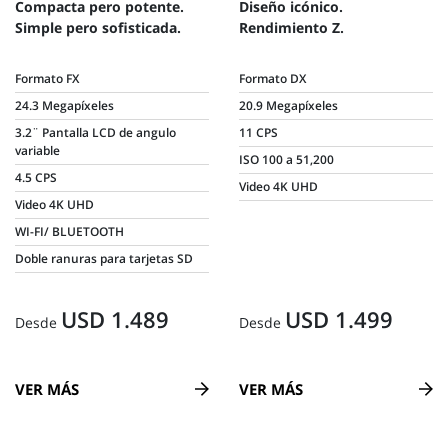
Compacta pero potente.
Diseño icónico.
Simple pero sofisticada.
Rendimiento Z.
Formato FX
Formato DX
24.3 Megapíxeles
20.9 Megapíxeles
3.2¨ Pantalla LCD de angulo
11 CPS
variable
ISO 100 a 51,200
4.5 CPS
Video 4K UHD
Video 4K UHD
WI-FI/ BLUETOOTH
Doble ranuras para tarjetas SD
USD 1.489
USD 1.499
Desde
Desde
VER MÁS
VER MÁS