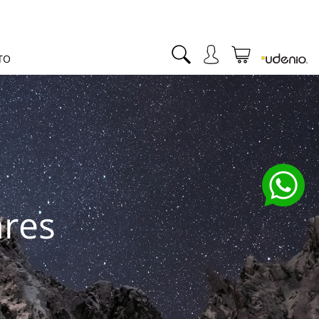
TO
ares