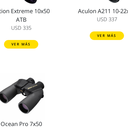
tion Extreme 10x50
Aculon A211 10-22
ATB
USD 337
USD 335
VER MÁS
VER MÁS
Ocean Pro 7x50