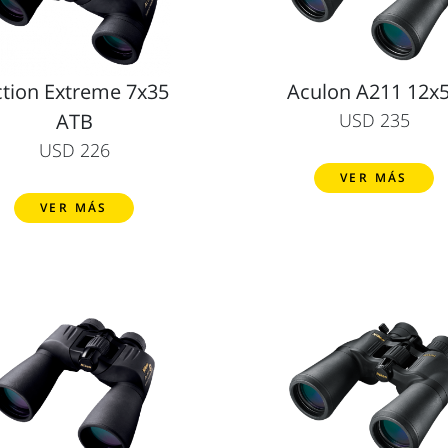
tion Extreme 7x35
Aculon A211 12x
ATB
USD 235
USD 226
VER MÁS
VER MÁS