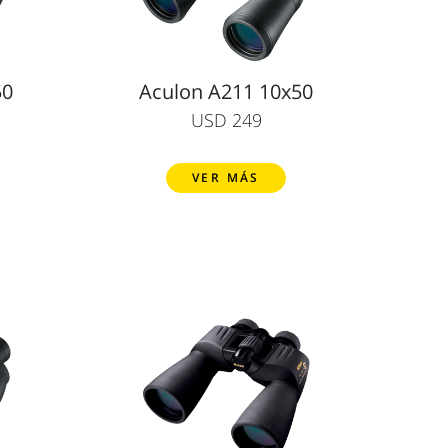
50
Aculon A211 10x50
USD 249
VER MÁS