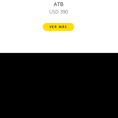
ATB
USD 390
VER MÁS