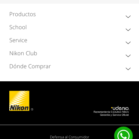
Productos
School
Service
Nikon Club
Dónde Comprar
Defensa al Consumidor