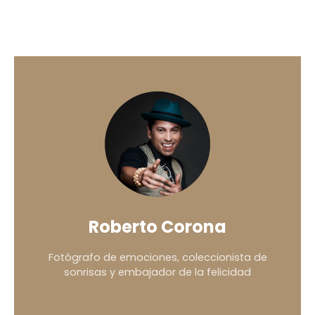
Roberto Corona
Fotógrafo de emociones, coleccionista de
sonrisas y embajador de la felicidad