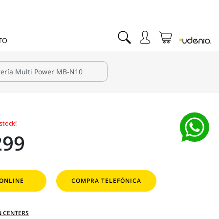
TO
stock!
299
ONLINE
COMPRA TELEFÓNICA
N CENTERS