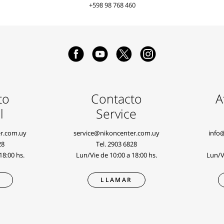
+598 98 768 460
to
Contacto
A
l
Service
r.com.uy
service@nikoncenter.com.uy
info
28
Tel.
2903 6828
18:00 hs.
Lun/Vie de 10:00 a 18:00 hs.
Lun/Vi
R
LLAMAR