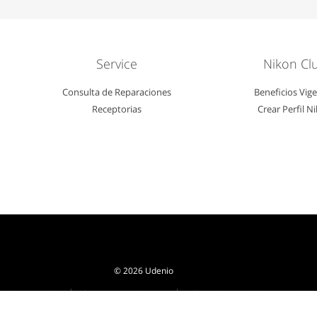
Service
Nikon Cl
Consulta de Reparaciones
Beneficios Vig
Receptorias
Crear Perfil N
© 2026 Udenio
|
|
sa al Consumidor
Términos y Condiciones
Política de Seguridad y Privacidad