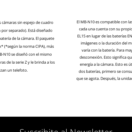
El MB-N10 es compatible con las
s cámaras sin espejo de cuadro
cada una cuenta con su propi
den por separado). Está diseñado
EL15 en lugar de las baterías E
batería de la cámara. El paquete
imágenes o la duración del m
* (*según la norma CIPA), más
varía con la batería. Para m
 MB-N10 se diseñó con el mismo
desconexión. Esto significa q
de la serie Z y le brinda a los
energía a la cámara. Esto es úti
izan un telefoto.
dos baterías, primero se consu
que se agota. Después, la unida