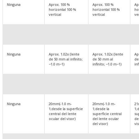
Ninguna
Aprox. 100 %
Aprox. 100 %
Ap
horizontal 100 %
horizontal 100 %
ho
vertical
vertical
ver
Ninguna
Aprox. 1.02x (lente
Aprox. 1.02x (lente
Ap
de 50 mm al infinito;
de 50 mm al
de
−1.0 m−1)
infinito; −1.0 m−1)
inf
Ninguna
20mm(-1.0 m-
20mm(-1.0 m-
21
1;desde la superficie
1;desde la
1;
central del lente
superficie central
su
ocular del visor)
del lente ocular
de
del visor)
vis