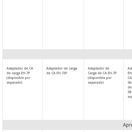
Adaptador de CA
Adaptador de carga
Adaptador de
Ad
de carga EH-7P
de CA EH-73P
Carga de CA EH-7P
EH
(disponible por
(disponible por
CA
separado)
separado)
5b
de
5B
se
Apr