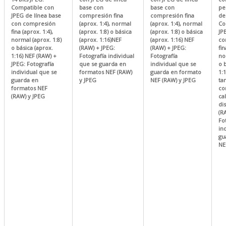
Compatible con
base con
base con
pe
JPEG de línea base
compresión fina
compresión fina
de
con compresión
(aprox. 1:4), normal
(aprox. 1:4), normal
Co
fina (aprox. 1:4),
(aprox. 1:8) o básica
(aprox. 1:8) o básica
JP
normal (aprox. 1:8)
(aprox. 1:16)NEF
(aprox. 1:16) NEF
co
o básica (aprox.
(RAW) + JPEG:
(RAW) + JPEG:
fin
1:16) NEF (RAW) +
Fotografía individual
Fotografía
no
JPEG: Fotografía
que se guarda en
individual que se
o 
individual que se
formatos NEF (RAW)
guarda en formato
1:1
guarda en
y JPEG
NEF (RAW) y JPEG
ta
formatos NEF
co
(RAW) y JPEG
ca
di
(R
Fo
in
gu
NE