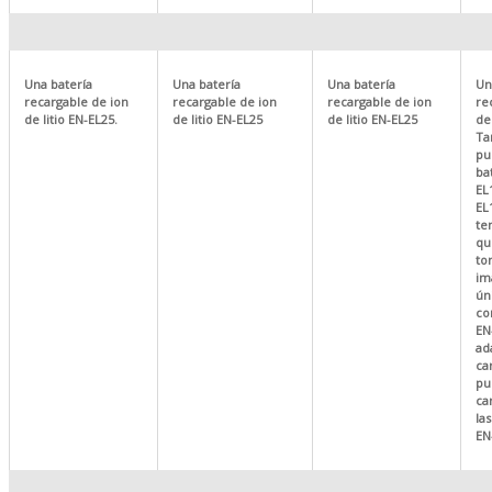
Una batería
Una batería
Una batería
Un
recargable de ion
recargable de ion
recargable de ion
re
de litio EN-EL25.
de litio EN-EL25
de litio EN-EL25
de
Ta
pu
ba
EL
EL
te
qu
to
im
ún
co
EN
ad
ca
pu
ca
la
EN