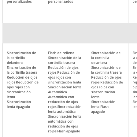
personalizados
personalizados
pe
Sincronización de
Flash de relleno
Sincronización de
Si
la cortinilla
Sincronización de la
la cortinilla
la 
delantera
cortinilla trasera
delantera
de
Sincronización de
Reducción de ojos
Sincronización de
Si
la cortinilla trasera
rojos Reducción de
la cortinilla trasera
la 
Reducción de ojos
ojos rojos con
Reducción de ojos
Re
rojos Reducción de
sincronización lenta
rojos Reducción de
ro
ojos rojos con
Sincronización lenta
ojos rojos con
oj
sincronización
Automático
sincronización
si
lenta
Automático con
lenta
le
Sincronización
reducción de ojos
Sincronización
Si
lenta Apagado
rojos Sincronización
lenta Flash
le
lenta automática
apagado
Sincronización lenta
automática con
reducción de ojos
rojos Flash apagado