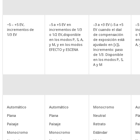
−5 – +5 EV,
–5 a +5 EV en
–3 a +3 EV (–5 a +5
–5
incrementos de
incrementos de 1/3
EV cuando el dial
in
1/3 EV
o 1/2 EV,disponible
de compensación
o 
en los modos P, S, A,
de exposición está
en
y M, y en los modos
ajustado en [c]),
A,
EFECTO y ESCENA
Incremento: paso
de 1/3. Disponible
en los modos P, S,
A y M
Automático
Automático
Monocromo
Au
Plana
Plana
Neutral
Pl
Paisaje
Paisaje
Retrato
Pa
Monocromo
Monocromo
Estándar
Mo