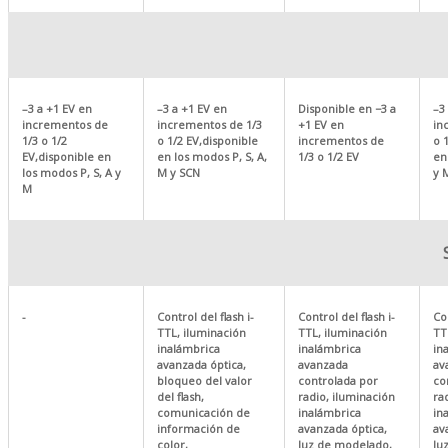
–3 a +1 EV en
–3 a +1 EV en
Disponible en −3 a
–3
incrementos de
incrementos de 1/3
+1 EV en
in
1/3 o 1/2
o 1/2 EV,disponible
incrementos de
o 
EV,disponible en
en los modos P, S, A,
1/3 o 1/2 EV
en
los modos P, S, A y
M y SCN
y 
M
-
Control del flash i-
Control del flash i-
Con
TTL, iluminación
TTL, iluminación
TT
inalámbrica
inalámbrica
in
avanzada óptica,
avanzada
av
bloqueo del valor
controlada por
co
del flash,
radio, iluminación
ra
comunicación de
inalámbrica
in
información de
avanzada óptica,
av
color,
luz de modelado,
lu