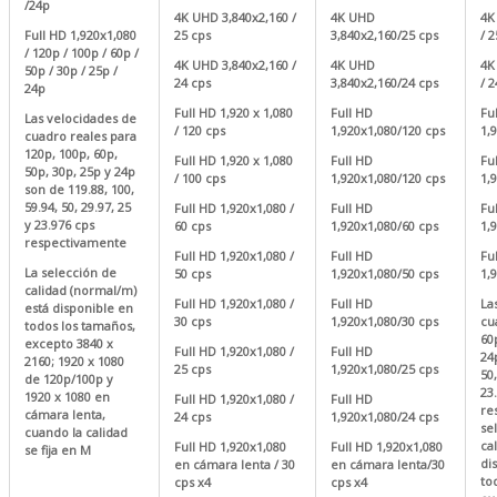
/24p
4K UHD 3,840x2,160 /
4K UHD
4K
Full HD 1,920x1,080
25 cps
3,840x2,160/25 cps
/ 2
/ 120p / 100p / 60p /
4K UHD 3,840x2,160 /
4K UHD
4K
50p / 30p / 25p /
24 cps
3,840x2,160/24 cps
/ 2
24p
Full HD 1,920 x 1,080
Full HD
Fu
Las velocidades de
/ 120 cps
1,920x1,080/120 cps
1,
cuadro reales para
120p, 100p, 60p,
Full HD 1,920 x 1,080
Full HD
Fu
50p, 30p, 25p y 24p
/ 100 cps
1,920x1,080/120 cps
1,
son de 119.88, 100,
59.94, 50, 29.97, 25
Full HD 1,920x1,080 /
Full HD
Fu
y 23.976 cps
60 cps
1,920x1,080/60 cps
1,
respectivamente
Full HD 1,920x1,080 /
Full HD
Fu
La selección de
50 cps
1,920x1,080/50 cps
1,
calidad (normal/m)
Full HD 1,920x1,080 /
Full HD
La
está disponible en
30 cps
1,920x1,080/30 cps
cu
todos los tamaños,
60
excepto 3840 x
Full HD 1,920x1,080 /
Full HD
24
2160; 1920 x 1080
25 cps
1,920x1,080/25 cps
50,
de 120p/100p y
23
1920 x 1080 en
Full HD 1,920x1,080 /
Full HD
re
cámara lenta,
24 cps
1,920x1,080/24 cps
se
cuando la calidad
ca
Full HD 1,920x1,080
Full HD 1,920x1,080
se fija en M
di
en cámara lenta / 30
en cámara lenta/30
to
cps x4
cps x4