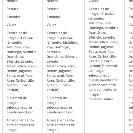
Neutral
Neutral
Vívido
Ne
Retrato
Retrato
Controles de
Re
Imagen Creativa:
Estándar
Estándar
Es
(Ensueño,
Matutino, Pop,
Vívido
Vívido
Ví
Domingo, Sombrío,
Dramático,
Controles de
Controles de
Co
Silencio, Lavado,
imagen creativa:
imagen creativa:
im
Melancólico, Puro,
(Ensueño,
(Ensueño, Matutino,
(E
Denim, Juguete,
Matutino, Pop,
Pop, Domingo,
Po
Sepia, Azul, Rojo,
Domingo, Sombrío,
Sombrío,
So
Rosa, Carboncillo,
Dramático,
Dramático, Silencio,
Dr
Grafito, Binario,
Silencio, Lavado,
Lavado,
La
Carbón) El control
Melancólico, Puro,
Melancólico, Puro,
Me
de imagen
Denim, Juguete,
Denim, Juguete,
De
seleccionado
Sepia, Azul, Rojo,
Sepia, Azul, Rojo,
Se
puede modificarse
Rosa, Carboncillo,
Rosa, Carboncillo,
Ro
Almacenamiento
Grafito, Binario,
Grafito, Binario,
Gra
para controles de
Carbón)
Carbón)
Ca
imagen
El Control de
El Control de
El
personalizados
Imagen
Imagen
Im
seleccionado se
seleccionado se
se
puede modificar
puede modificar
pu
Almacenamiento
Almacenamiento
Al
para controles de
para controles de
pa
imagen
imagen
im