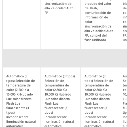
sincronización de
bloqueo del valor
bl
alta velocidad Auto
del flash,
del
FP
comunicación de
co
información de
in
color,
co
sincronización de
si
alta velocidad Auto
al
FP, control del
FP,
flash unificado
un
Automático (3
Automático (3 tipos)
Automático (3
Au
tipos) Selección de
Selección de
tipos) Selección de
Se
temperatura de
temperatura de
temperatura de
te
color (2,500 K a
color (2,500 K a
color (2,500 K a
col
10,000 K) Nublado
10,000 K) Nublado
10,000 K) Nublado
10
Luz solar directa
Luz solar directa
Luz solar directa
Lu
Flash Luz
Flash Luz
Flash Luz
Fl
fluorescente (3
fluorescente (3
fluorescente (3
fl
tipos)
tipos)
tipos)
tip
Incandescente
Incandescente
Incandescente
In
Iluminación natural
Iluminación natural
Iluminación natural
Il
automática
automática
automática
au