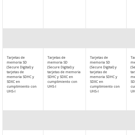
Tarjetas de
Tarjetas de
Tarjetas de
Ta
memoria SD
memoria SD
memoria SD
me
(Secure Digital) y
(Secure Digital) y
(Secure Digital) y
(Se
tarjetas de
tarjetas de memoria
tarjetas de
ta
memoria SDHC y
SDHC y SDXC en
memoria SDHC y
me
SDXC en
cumplimiento con
SDXC en
SD
cumplimiento con
UHS-I
cumplimiento con
cu
UHS-I
UHS-I
UH