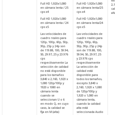
ex
Full HD 1,920x1,080
Full HD 1,920x1,080
2,
en cámara lenta / 25
en cámara lenta/25
cal
cps x4
cps x4
alt
Full HD 1,920x1,080
Full HD 1,920x1,080
en cámara lenta / 24
en cámara lenta/24
cps x5
cps x5
Las velocidades de
Las velocidades de
cuadro reales para
cuadro reales para
120p, 100p, 60p, 50p,
120p, 100p, 60p,
30p, 25p y 24p son
50p, 30p, 25p y 24p
de 119.88, 100, 59.94,
son de 119.88, 100,
50, 29.97, 25 y 23.976
59.94, 50, 29.97, 25
cps
y 23.976 cps
respectivamente La
respectivamente
selección de calidad
La selección de
no está disponible
calidad está
para los tamaños
disponible para
3,840 x 2,160, 1,920 x
todos los tamaños,
1,080 120p/100p y
excepto 3,840 x
1920 x 1080 en
2,160; 1,920 x 1,080
cámara lenta
de 120p/100p y
cuando se
1,920 x 1,080 en
seleccionan U o 6
cámara lenta,
en modo Q, en cuyo
cuando la calidad
caso, la calidad se
alta está
fija en M (alta)
seleccionada Audio