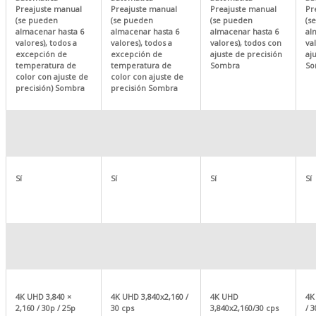
Preajuste manual
Preajuste manual
Preajuste manual
Pr
(se pueden
(se pueden
(se pueden
(s
almacenar hasta 6
almacenar hasta 6
almacenar hasta 6
al
valores), todos a
valores), todos a
valores), todos con
va
excepción de
excepción de
ajuste de precisión
aj
temperatura de
temperatura de
Sombra
So
color con ajuste de
color con ajuste de
precisión) Sombra
precisión Sombra
Sí
Sí
Sí
Sí
4K UHD 3,840 ×
4K UHD 3,840x2,160 /
4K UHD
4K
2,160 / 30p / 25p
30 cps
3,840x2,160/30 cps
/ 3