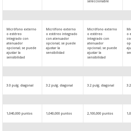
seleccionable
Micrófono externo
Micrófono externo
Micrófono externo
Mi
o estéreo
o estéreo integrado
o estéreo
o 
integrado con
con atenuador
integrado con
co
atenuador
opcional; se puede
atenuador
op
opcional; se puede
ajustar la
opcional; se puede
aju
ajustar la
sensibilidad
ajustar la
se
sensibilidad
sensibilidad
3.0 pulg. diagonal
3.2 pulg. diagonal
3.2 pulg. diagonal
3.
1,040,000 puntos
1,040,000 puntos
2,100,000 puntos
1,