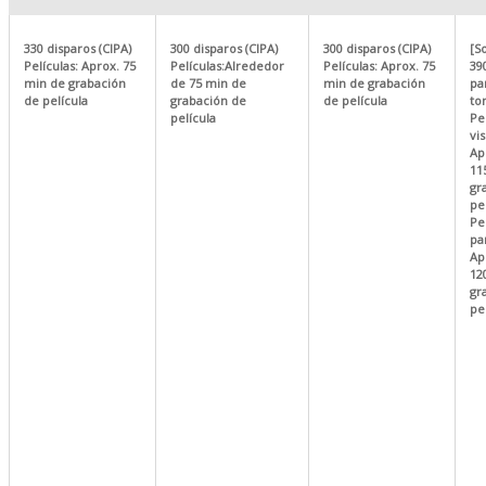
330 disparos (CIPA)
300 disparos (CIPA)
300 disparos (CIPA)
[S
Películas: Aprox. 75
Películas:Alrededor
Películas: Aprox. 75
39
min de grabación
de 75 min de
min de grabación
pa
de película
grabación de
de película
to
película
Pel
vis
Ap
11
gr
pe
Pel
pan
Ap
12
gr
pe