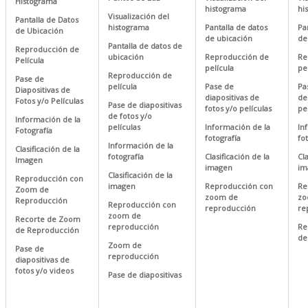
Histograma
histograma
hi
Visualización del
Pantalla de Datos
histograma
Pantalla de datos
Pa
de Ubicación
de ubicación
de
Pantalla de datos de
Reproducción de
ubicación
Reproducción de
Re
Película
película
pe
Reproducción de
Pase de
película
Pase de
Pa
Diapositivas de
diapositivas de
de
Fotos y/o Películas
Pase de diapositivas
fotos y/o películas
pe
de fotos y/o
Información de la
películas
Información de la
In
Fotografía
fotografía
fo
Información de la
Clasificación de la
fotografía
Clasificación de la
Cla
Imagen
imagen
im
Clasificación de la
Reproducción con
imagen
Reproducción con
Re
Zoom de
zoom de
zo
Reproducción
Reproducción con
reproducción
re
zoom de
Recorte de Zoom
reproducción
Re
de Reproducción
de
Zoom de
Pase de
reproducción
diapositivas de
fotos y/o videos
Pase de diapositivas