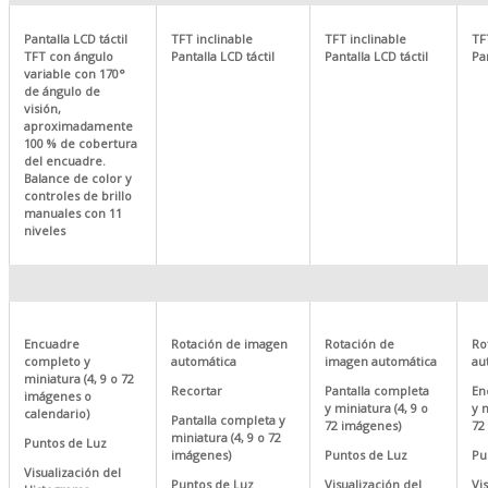
Pantalla LCD táctil
TFT inclinable
TFT inclinable
TF
TFT con ángulo
Pantalla LCD táctil
Pantalla LCD táctil
Pan
variable con 170°
de ángulo de
visión,
aproximadamente
100 % de cobertura
del encuadre.
Balance de color y
controles de brillo
manuales con 11
niveles
Encuadre
Rotación de imagen
Rotación de
Ro
completo y
automática
imagen automática
au
miniatura (4, 9 o 72
Recortar
Pantalla completa
En
imágenes o
y miniatura (4, 9 o
y m
calendario)
Pantalla completa y
72 imágenes)
72
miniatura (4, 9 o 72
Puntos de Luz
imágenes)
Puntos de Luz
Pu
Visualización del
Puntos de Luz
Visualización del
Vi