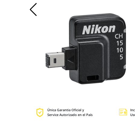
Única Garantia Oficial y
Inc
Service Autorizado en el País
Us