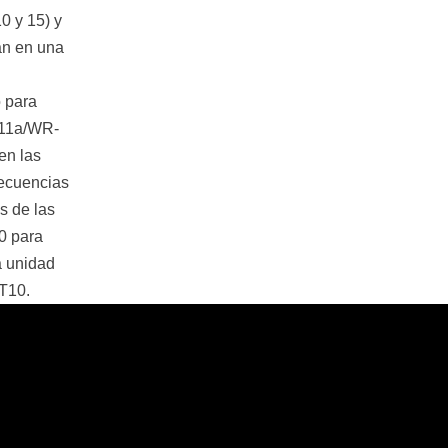
0 y 15) y
an en una
 para
R11a/WR-
en las
ecuencias
s de las
0 para
a unidad
T10.