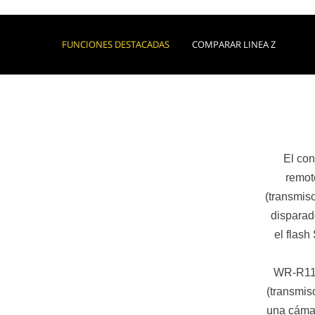
FUNCIONES DESTACADAS
COMPARAR LINEA Z
El co
remot
(transmiso
disparad
el flas
WR-R11b
(transmis
una cámar