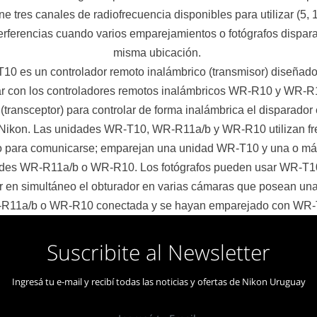
ne tres canales de radiofrecuencia disponibles para utilizar (5, 1
nterferencias cuando varios emparejamientos o fotógrafos dispar
misma ubicación.
10 es un controlador remoto inalámbrico (transmisor) diseñado
ar con los controladores remotos inalámbricos WR-R10 y WR-
(transceptor) para controlar de forma inalámbrica el disparador 
Nikon. Las unidades WR-T10, WR-R11a/b y WR-R10 utilizan fr
o para comunicarse; emparejan una unidad WR-T10 y una o má
des WR-R11a/b o WR-R10. Los fotógrafos pueden usar WR-T1
r en simultáneo el obturador en varias cámaras que posean un
R11a/b o WR-R10 conectada y se hayan emparejado con WR-
Suscribite al Newsletter
Ingresá tu e-mail y recibí todas las noticias y ofertas de Nikon Uruguay