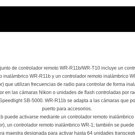
njunto de controlador remoto WR-R11b/WR-T10 incluye un contr
o inalámbrico WR-R11b y un controlador remoto inalámbrico 
r) que utilizan frecuencias de radio para controlar de forma ina
or en las cámaras Nikon o unidades de flash controladas por r
h Speedlight SB-5000. WR-R11b se adapta a las cámaras que p
puerto para accesorios.
 puede activarse mediante un controlador remoto inalámbric
or), un controlador remoto inalámbrico WR-1; también se puede u
a maestra designada para activar hasta 64 unidades transcep