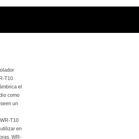
olador
WR-T10
lámbrica el
adio como
oseen un
o WR-T10
tilizar en
toras. WR-