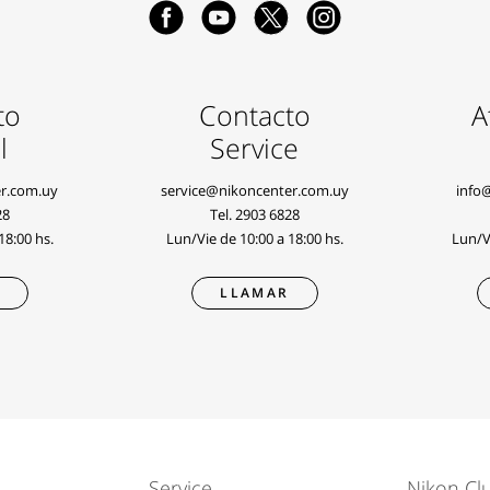
to
Contacto
A
l
Service
r.com.uy
service@nikoncenter.com.uy
info
28
Tel.
2903 6828
18:00 hs.
Lun/Vie de 10:00 a 18:00 hs.
Lun/Vi
R
LLAMAR
Service
Nikon Cl