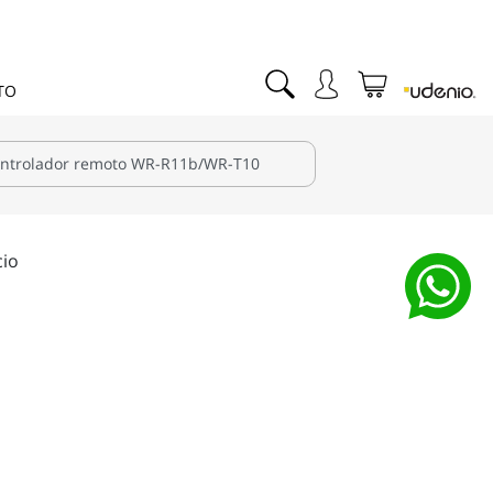
TO
cio