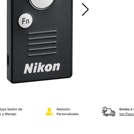
luye Sesión de
Atención
Envios a 
o y Manejo
Personalizada
Ver Plazo