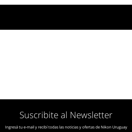
le de disparo re
MC-DC2
Suscribite al Newsletter
Ingresá tu e-mail y recibí todas las noticias y ofertas de Nikon Uruguay