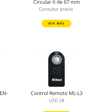
m
Circular II de 67 mm
Consultar precio
VER MÁS
 EN-
Control Remoto ML-L3
USD 28