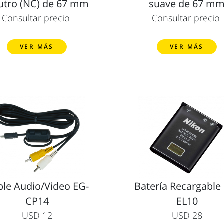
utro (NC) de 67 mm
suave de 67 m
Consultar precio
Consultar precio
VER MÁS
VER MÁS
ble Audio/Video EG-
Batería Recargable
CP14
EL10
USD 12
USD 28