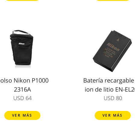
olso Nikon P1000
Batería recargable
2316A
ion de litio EN-EL
USD 64
USD 80
VER MÁS
VER MÁS