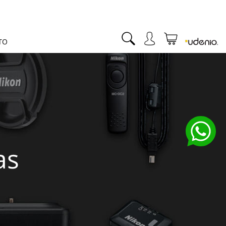
TO
as