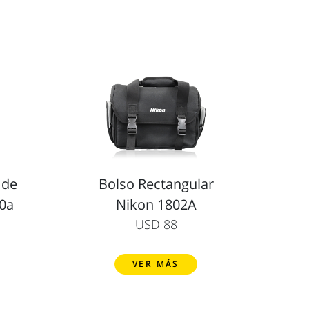
 de
Bolso Rectangular
20a
Nikon 1802A
USD 88
VER MÁS