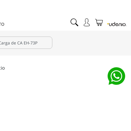
TO
cio