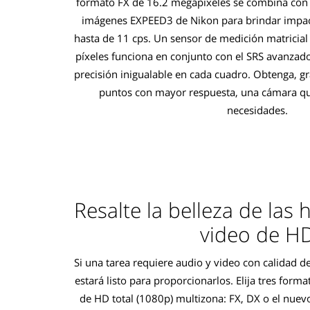
formato FX de 16.2 megapíxeles se combina con
imágenes EXPEED3 de Nikon para brindar impac
hasta de 11 cps. Un sensor de medición matricia
píxeles funciona en conjunto con el SRS avanzad
precisión inigualable en cada cuadro. Obtenga, g
puntos con mayor respuesta, una cámara qu
necesidades.
Resalte la belleza de las h
video de H
Si una tarea requiere audio y video con calidad 
estará listo para proporcionarlos. Elija tres form
de HD total (1080p) multizona: FX, DX o el nuev