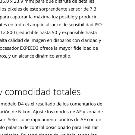
36.0 x 23.9 mm) para que disfrute de detalles
los píxeles de este sorprendente sensor de 7.3
para capturar la máxima luz posible y producir
es en todo el amplio alcance de sensibilidad ISO
12,800 (reductible hasta 50 y expansible hasta
lta calidad de imagen en disparos con claridad y
procesador EXPEED3 ofrece la mayor fidelidad de
nos, y un alcance dinámico amplio.
y comodidad totales
 modelo D4 es el resultado de los comentarios de
vación de Nikon. Ajuste los modos de AF y zona de
visor. Seleccione rápidamente puntos de AF con un
ilo palanca de control posicionado para realizar
erticales. En condiciones de luz baja, todos los