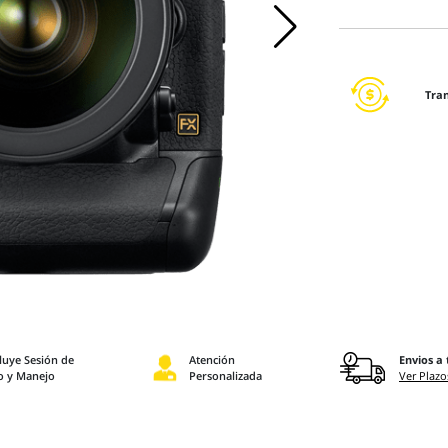
Tra
luye Sesión de
Atención
Envios a 
o y Manejo
Personalizada
Ver Plazo