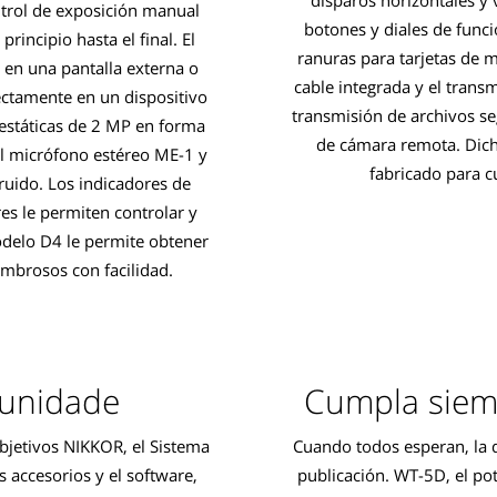
ntrol de exposición manual
botones y diales de func
incipio hasta el final. El
ranuras para tarjetas de m
 en una pantalla externa o
cable integrada y el tran
ectamente en un dispositivo
transmisión de archivos se
estáticas de 2 MP en forma
de cámara remota. Dich
el micrófono estéreo ME-1 y
fabricado para 
ruido. Los indicadores de
res le permiten controlar y
odelo D4 le permite obtener
ombrosos con facilidad.
tunidade
Cumpla siemp
bjetivos NIKKOR, el Sistema
Cuando todos esperan, la d
s accesorios y el software,
publicación. WT-5D, el po