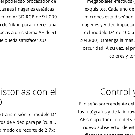
 el poderoso procesador de
megapíxeles efectivos (
tantes imágenes estáticas
exquisitos. Cada uno de 
l en color 3D RGB de 91,000
micrones está diseñado 
o de Nikon para ofrecer una
imágenes y video impactant
racias a un sistema AF de 51
del modelo D4 de 100 a 
e pueda satisfacer sus
204,800). Obtenga la más a
oscuridad. A su vez, el 
colores y to
istorias con el
Control 
D
El diseño sorprendente del
los fotógrafos y de la inno
de transmisión, el modelo D4
AF sin apartar el ojo del 
atos de video para película D
nuevo subselector de est
o modo de recorte de 2.7x:
disparos horizontales y v