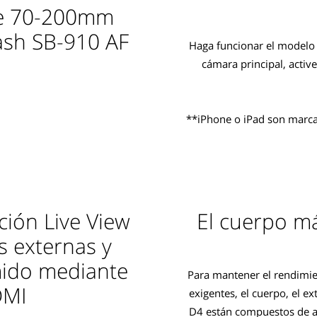
de 70-200mm
lash SB-910 AF
Haga funcionar el modelo 
cámara principal, activ
**iPhone o iPad son marcas
ación Live View
El cuerpo m
s externas y
ido mediante
Para mantener el rendimi
DMI
exigentes, el cuerpo, el e
D4 están compuestos de ale