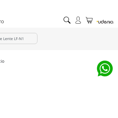
TO
cio