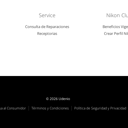
Service
Nikon Cl
Consulta de Reparaciones
Beneficios Vig
Receptorias
Crear Perfil N
© 2026 Udenio
|
|
sa al Consumidor
Términos y Condiciones
Política de Seguridad y Privacidad