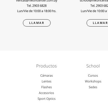
ventas@nikoncenter.com.uy
school@nikoncente
Tel.
2903 6828
Tel.
2903 68
Lun/Vie de 10:00 a 18:00 hs.
Lun/Vie de 10:00 a 
LLAMAR
LLAMA
Productos
School
Cámaras
Cursos
Lentes
Workshops
Flashes
Sedes
Accesorios
Sport Optics