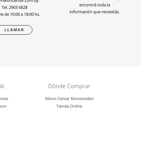
@nikoncenter.com.uy
encontrá toda la
Tel.
2903 6828
información que necesitás.
e de 10:00 a 18:00 hs.
LLAMAR
ub
Dónde Comprar
entes
Nikon Center Montevideo
ikon
Tienda Online