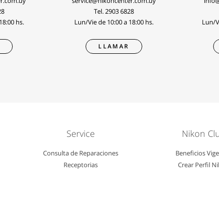
r.com.uy
service@nikoncenter.com.uy
info
28
Tel.
2903 6828
18:00 hs.
Lun/Vie de 10:00 a 18:00 hs.
Lun/Vi
R
LLAMAR
Service
Nikon Cl
Consulta de Reparaciones
Beneficios Vig
Receptorias
Crear Perfil N