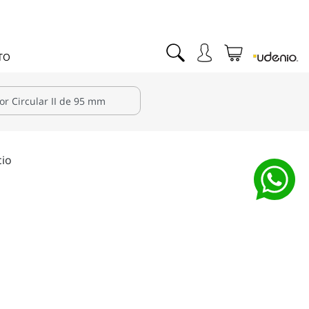
TO
cio